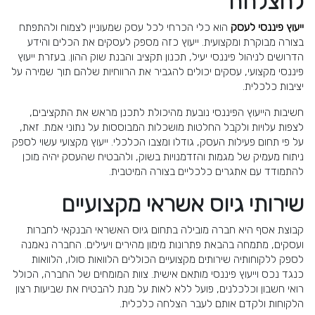
להצלחה
ייעוץ פיננסי לעסק
הוא כלי הכרחי לכל עסק שמעוניין לצמוח ולהתפתח
בצורה מבוקרת ומקצועית. ייעוץ כזה מספק לעסקים את הכלים והידע
הדרושים לניהול פיננסי יעיל, תכנון תקציב והבנת שוק ההון. בעזרת ייעוץ
פיננסי מקצועי, עסקים יכולים להגביר את הרווחיות שלהם תוך שמירה על
יציבות כלכלית.
חשיבות הייעוץ הפיננסי נובעת מהיכולת לתכנן מראש את התקציבים,
לצפות עלויות ולקבל החלטות מושכלות המבוססות על נתוני אמת. זאת,
על פי תחום פעילות העסק, גודלו ומצבו הכלכלי. ייעוץ מקצועי עשוי לספק
ניתוח מעמיק של מגמות והזדמנויות בשוק, ולהבטיח שהעסק יהיה מוכן
להתמודד עם אתגרים כלכליים בצורה המיטבית.
שירותי גיוס אשראי מקצועיים
קבוצת אסף היא חברה מובילה בתחום גיוס האשראי הבנקאי לחברות
ועסקים, מתמחה בהבאת פתרונות מימון מהירים ויעילים. החברה נאמנה
לספק ללקוחותיה שירותים מקצועיים הכוללים הלוואות סולו, הלוואות
כנגד נכס וייעוץ פיננסי מותאם אישית. צוות המומחים של החברה, הכולל
רואי חשבון וכלכלנים, פועל ללא לאות על מנת להבטיח את שביעות רצון
הלקוחות ולקדם אותם לעבר הצלחה כלכלית.