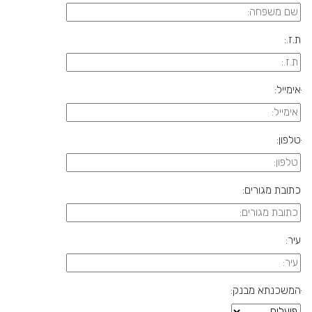
ת.ז.:
ּאימייל:
ּטלפון:
כתובת מגורים:
עיר:
ּהמשכנתא מבנק: