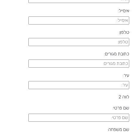
ּאימייל:
ּטלפון:
כתובת מגורים:
עיר:
לווה 2
שם פרטי:
שם משפחה: