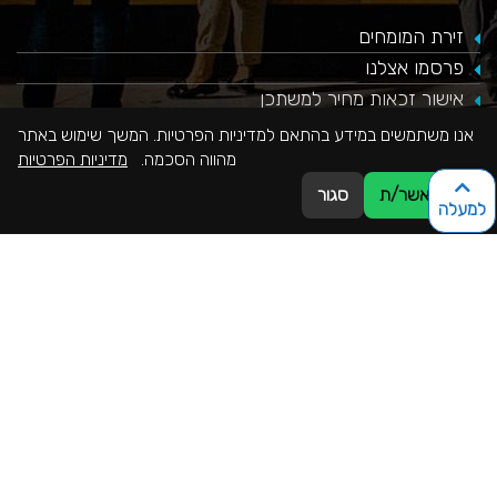
זירת המומחים
פרסמו אצלנו
אישור זכאות מחיר למשתכן
משכנתא ראשונה
אנו משתמשים במידע בהתאם למדיניות הפרטיות. המשך שימוש באתר
מהווה הסכמה.
מדיניות הפרטיות
משכנתא חוץ בנקאית לכל מטרה
תהליך מיחזור משכנתא
אני מאשר/ת
סגור
למעלה
בדיקת כדאיות למחזור משכנתא
הצהרת נגישות
נהיה בקשר
077-9965655
office@mekomonet.co.il